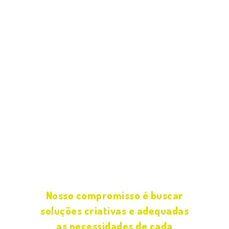
rompendo assim os padrões
tradicionais de cantinas escolares.
Somos especializados no atendimento
de toda a comunidade escolar
oferecendo produtos e serviços
diferenciados, assumindo assim a
nossa missão “Atingir a satisfação dos
clientes e as necessidades dos
parceiros através da excelência no
atendimento e no sabor dos produtos”.
Nosso compromisso é buscar
soluções criativas e adequadas
as necessidades de cada