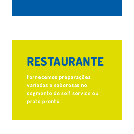
.
RESTAURANTE
Fornecemos preparações
variadas e saborosas no
segmento de self service ou
prato pronto