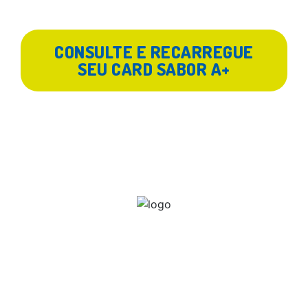
CONSULTE E RECARREGUE
SEU CARD SABOR A+
A Sabor A+ traz a combinação perfeita
entre a educação e a nutrição. Atuando
no mercado a mais de 15 anos,